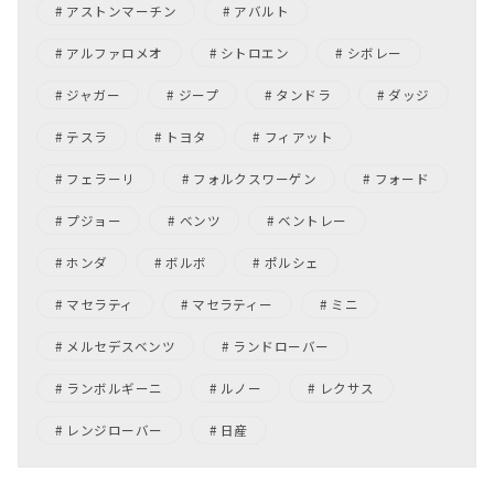
アストンマーチン
アバルト
アルファロメオ
シトロエン
シボレー
ジャガー
ジープ
タンドラ
ダッジ
テスラ
トヨタ
フィアット
フェラーリ
フォルクスワーゲン
フォード
プジョー
ベンツ
ベントレー
ホンダ
ボルボ
ポルシェ
マセラティ
マセラティー
ミニ
メルセデスベンツ
ランドローバー
ランボルギーニ
ルノー
レクサス
レンジローバー
日産